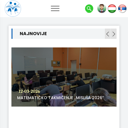
NAJNOVIJE
28-02-2026
USPEH NA OPŠTINSKOM TAKMIČENJU IZ
SRPSKOG JEZIKA