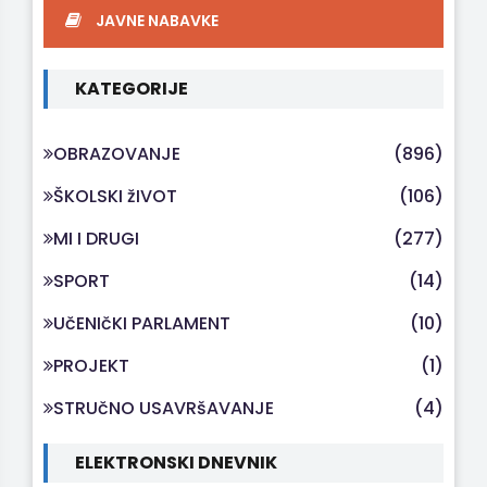
JAVNE NABAVKE
KATEGORIJE
OBRAZOVANJE
(896)
ŠKOLSKI žIVOT
(106)
MI I DRUGI
(277)
SPORT
(14)
UčENIčKI PARLAMENT
(10)
PROJEKT
(1)
STRUčNO USAVRšAVANJE
(4)
ELEKTRONSKI DNEVNIK