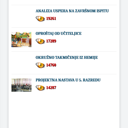
ANALIZA USPEHA NA ZAVRŠNOM ISPITU
19261
OPROŠTAJ OD UČITELJICE
17289
OKRUŽNO TAKMIČENJE IZ HEMIJE
14760
PROJEKTNA NASTAVA U 5. RAZREDU
14287