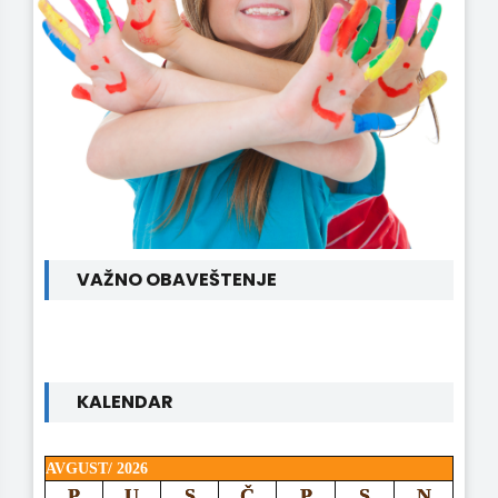
VAŽNO OBAVEŠTENJE
KALENDAR
AVGUST/ 2026
P
U
S
Č
P
S
N