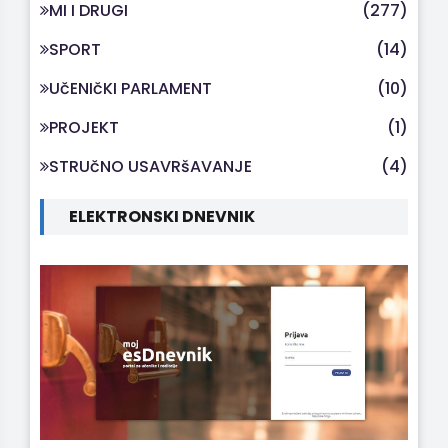
MI I DRUGI
(277)
SPORT
(14)
UčENIčKI PARLAMENT
(10)
PROJEKT
(1)
STRUčNO USAVRšAVANJE
(4)
ELEKTRONSKI DNEVNIK