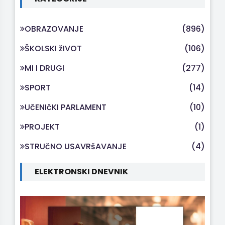
OBRAZOVANJE
(896)
ŠKOLSKI žIVOT
(106)
MI I DRUGI
(277)
SPORT
(14)
UčENIčKI PARLAMENT
(10)
PROJEKT
(1)
STRUčNO USAVRšAVANJE
(4)
ELEKTRONSKI DNEVNIK