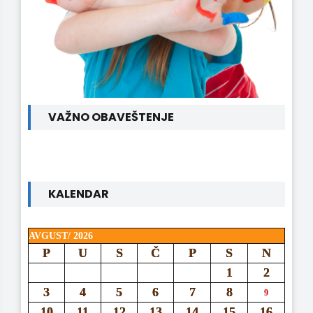
VAŽNO OBAVEŠTENJE
KALENDAR
AVGUST/ 2026
P
U
S
Č
P
S
N
1
2
3
4
5
6
7
8
9
10
11
12
13
14
15
16