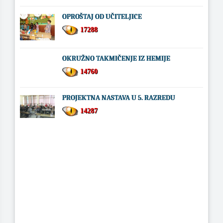
OPROŠTAJ OD UČITELJICE
17288
OKRUŽNO TAKMIČENJE IZ HEMIJE
14760
PROJEKTNA NASTAVA U 5. RAZREDU
14287