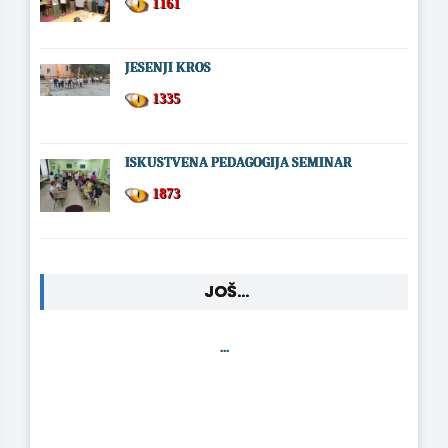
1161
JESENJI KROS
1335
ISKUSTVENA PEDAGOGIJA SEMINAR
1873
JOŠ...
...