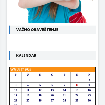
VAŽNO OBAVEŠTENJE
KALENDAR
AVGUST/ 2026
P
U
S
Č
P
S
N
1
2
3
4
5
6
7
8
9
10
11
12
13
14
15
16
17
18
19
20
21
22
23
24
25
26
27
28
29
30