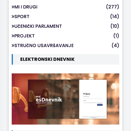
MI I DRUGI
(277)
SPORT
(14)
UčENIčKI PARLAMENT
(10)
PROJEKT
(1)
STRUčNO USAVRšAVANJE
(4)
ELEKTRONSKI DNEVNIK