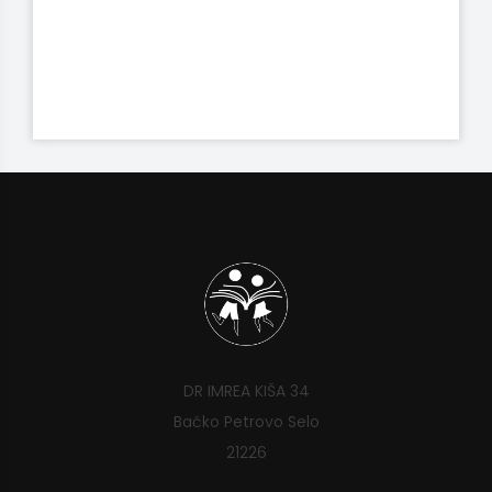
DR IMREA KIŠA 34
Bačko Petrovo Selo
21226