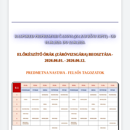
RASPORED PRIPREMNIH ČASOVA (ZA ZAVRŠNI ISPIT) - OD
01.06.2026. DO 12.06.2026.
ELŐKÉSZÍTŐ ÓRÁK (ZÁRÓVIZSGÁRA) BEOSZTÁSA -
2026.06.01. - 2026.06.12.
PREDMETNA NASTAVA - FELSŐS TAGOZATOK