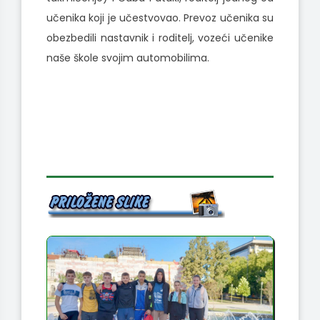
učenika koji je učestvovao. Prevoz učenika su
obezbedili nastavnik i roditelj, vozeći učenike
naše škole svojim automobilima.