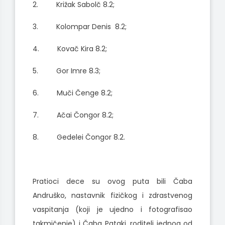
2. Križak Sabolč 8.2;
3. Kolompar Denis 8.2;
4. Kovač Kira 8.2;
5. Gor Imre 8.3;
6. Muči Čenge 8.2;
7. Ačai Čongor 8.2;
8. Gedelei Čongor 8.2.
Pratioci dece su ovog puta bili Čaba
Andruško, nastavnik fizičkog i zdrastvenog
vaspitanja (koji je ujedno i fotografisao
takmičenje) i Čaba Pataki, roditelj jednog od