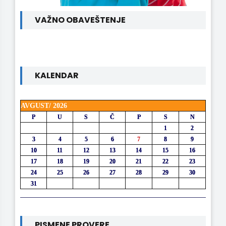
VAŽNO OBAVEŠTENJE
KALENDAR
AVGUST/ 2026
P
U
S
Č
P
S
N
1
2
3
4
5
6
7
8
9
10
11
12
13
14
15
16
17
18
19
20
21
22
23
24
25
26
27
28
29
30
31
PISMENE PROVERE