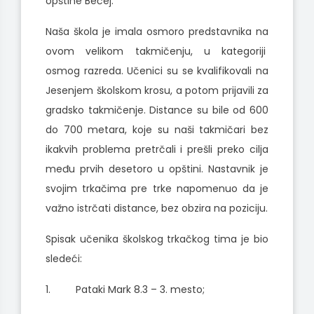
opštine Bečej.
Naša škola je imala osmoro predstavnika na
ovom velikom takmičenju, u kategoriji
osmog razreda. Učenici su se kvalifikovali na
Jesenjem školskom krosu, a potom prijavili za
gradsko takmičenje. Distance su bile od 600
do 700 metara, koje su naši takmičari bez
ikakvih problema pretrčali i prešli preko cilja
među prvih desetoro u opštini. Nastavnik je
svojim trkačima pre trke napomenuo da je
važno istrčati distance, bez obzira na poziciju.
Spisak učenika školskog trkačkog tima je bio
sledeći:
1. Pataki Mark 8.3 – 3. mesto;