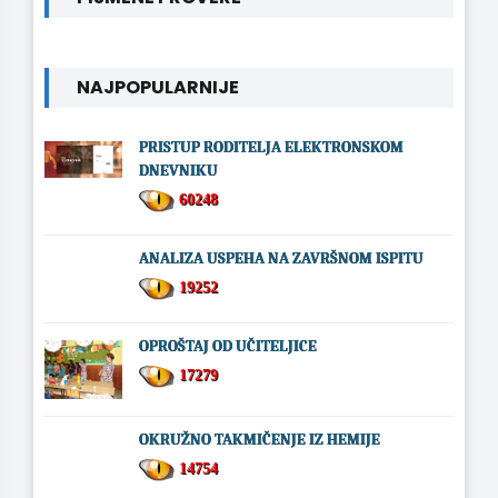
NAJPOPULARNIJE
PRISTUP RODITELJA ELEKTRONSKOM
DNEVNIKU
60248
ANALIZA USPEHA NA ZAVRŠNOM ISPITU
19252
OPROŠTAJ OD UČITELJICE
17279
OKRUŽNO TAKMIČENJE IZ HEMIJE
14754