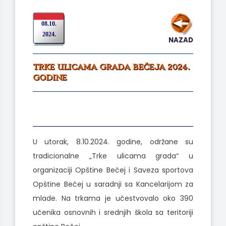
08.10.
2024.
NAZAD
TRKE ULICAMA GRADA BEČEJA 2024.
GODINE
U utorak, 8.10.2024. godine, održane su
tradicionalne „Trke ulicama grada“ u
organizaciji Opštine Bečej i Saveza sportova
Opštine Bečej u saradnji sa Kancelarijom za
mlade. Na trkama je učestvovalo oko 390
učenika osnovnih i srednjih škola sa teritoriji