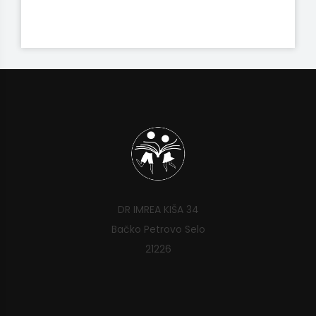
DR IMREA KIŠA 34
Bačko Petrovo Selo
21226