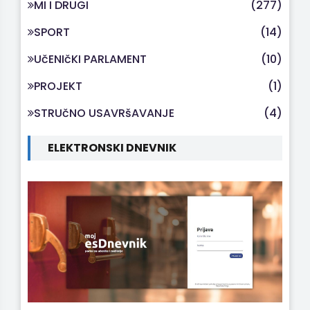
MI I DRUGI
(277)
SPORT
(14)
UčENIčKI PARLAMENT
(10)
PROJEKT
(1)
STRUčNO USAVRšAVANJE
(4)
ELEKTRONSKI DNEVNIK