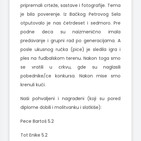
pripremali crteže, sastave i fotografije. Tema
je bila poverenje. Iz Bačkog Petrovog Sela
otputovalo je nas četrdeset i sedmoro. Pre
podne deca su naizmenično imala
predavanje i grupni rad po generacijama. A
posle ukusnog ručka (pice) je sledila igra i
ples na fudbalskom terenu. Nakon toga smo
se vratili u crkvu, gde su naglasili
pobednike/ce konkursa. Nakon mise smo
krenuli kući.
Naši pohvaljeni i nagrađeni (koji su pored
diplome dobili i molitvanku i slatkiše):
Pece Bartoš 5.2
Tot Enike 5.2