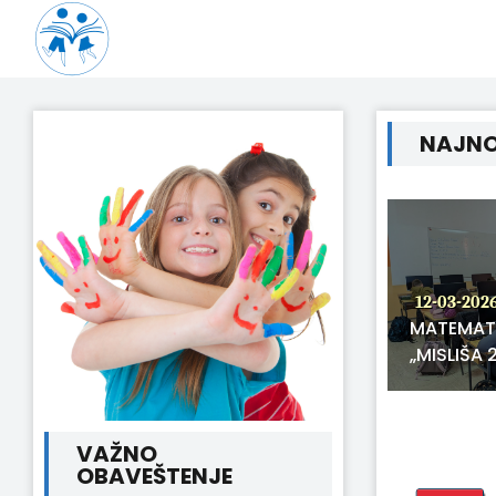
NAJNO
12-03-202
MATEMAT
15-03-2026
„MISLIŠA 
OKRUŽNO TAKMIČENJE IZ
ENGLESKOG JEZIKA
VAŽNO
OBAVEŠTENJE