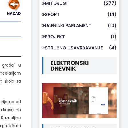
MI I DRUGI
(277)
NAZAD
SPORT
(14)
UčENIčKI PARLAMENT
(10)
PROJEKT
(1)
STRUčNO USAVRšAVANJE
(4)
ELEKTRONSKI
a grada" u
DNEVNIK
ancelarijom
h škola sa
orijama od
m krosu, na
 Razdaljine
pretrčali i