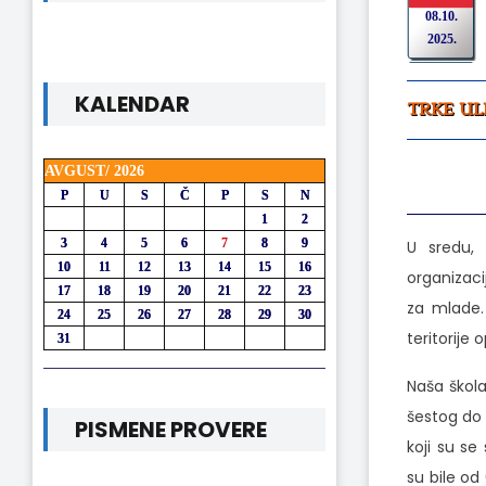
08.10.
2025.
KALENDAR
TRKE UL
AVGUST/ 2026
P
U
S
Č
P
S
N
1
2
3
4
5
6
7
8
9
U sredu, 
10
11
12
13
14
15
16
organizaci
17
18
19
20
21
22
23
za mlade.
24
25
26
27
28
29
30
teritorije 
31
Naša škol
šestog do 
PISMENE PROVERE
koji su se
su bile od