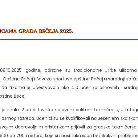
ICAMA GRADA BEČEJA 2025.
08.10.2025. godine, održane su tradicionalne „Trke ulicam
ji Opštine Bečej i Saveza sportova opštine Bečej u saradnji sa K
 Na trkama je učestvovalo oko 410 učenika osnovnih i srednji
opštine Bečej.
a je imala 12 predstavnika na ovom velikom takmičenju, u kateg
osmog razreda. Učenici su se kvalifikovali na Jesenjem školsko
 svojim dobrovoljnim pristankom prijavili za gradsko takmičenje.
 600 do 700 metara, koje su naši takmičari bez ikakvih problema 