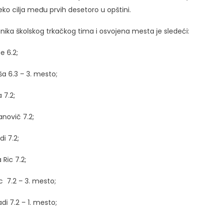
reko cilja među prvih desetoro u opštini.
nika školskog trkačkog tima i osvojena mesta je sledeći:
e 6.2;
a 6.3 – 3. mesto;
 7.2;
novič 7.2;
i 7.2;
 Ric 7.2;
 7.2 – 3. mesto;
di 7.2 – 1. mesto;