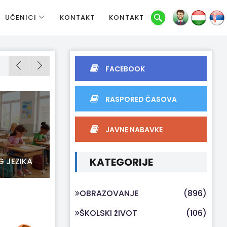
UČENICI
KONTAKT
KONTAKT
FACEBOOK
RASPORED ČASOVA
JAVNE NABAVKE
KATEGORIJE
G JEZIKA
18-02-2026
RADIONICA POVODOM DANA
MATERNJEG JEZIKA
OBRAZOVANJE
(896)
ŠKOLSKI žIVOT
(106)