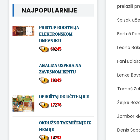
prelazili p
NAJPOPULARNIJE
Spisak uče
PRISTUP RODITELJA
Bartoš Pec
ELEKTRONSKOM
DNEVNIKU
Leona Bakš
60245
Fani Balaša
ANALIZA USPEHA NA
ZAVRŠNOM ISPITU
Lenke Bova
19249
Tamaš Zeld
OPROŠTAJ OD UČITELJICE
Željke Roza
17276
Žombor Ric
OKRUŽNO TAKMIČENJE IZ
HEMIJE
Denis Saba
14752