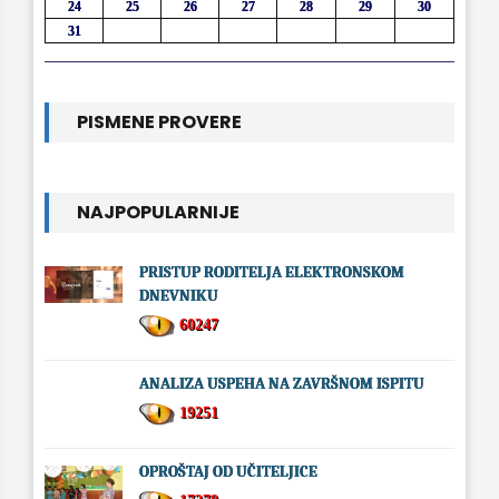
24
25
26
27
28
29
30
31
PISMENE PROVERE
NAJPOPULARNIJE
PRISTUP RODITELJA ELEKTRONSKOM
DNEVNIKU
60247
ANALIZA USPEHA NA ZAVRŠNOM ISPITU
19251
OPROŠTAJ OD UČITELJICE