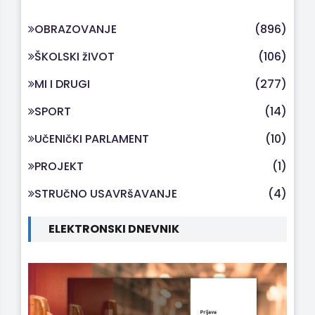
OBRAZOVANJE
(896)
ŠKOLSKI žIVOT
(106)
MI I DRUGI
(277)
SPORT
(14)
UčENIčKI PARLAMENT
(10)
PROJEKT
(1)
STRUčNO USAVRšAVANJE
(4)
ELEKTRONSKI DNEVNIK