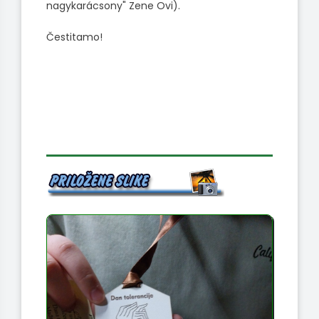
nagykarácsony" Zene Ovi).
Čestitamo!