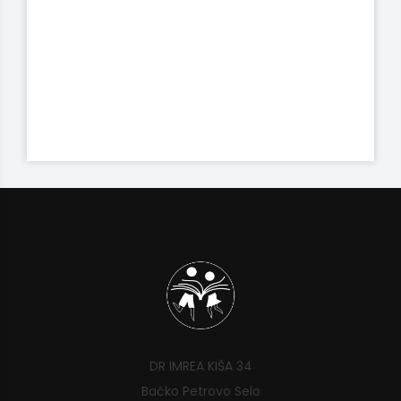
DR IMREA KIŠA 34
Bačko Petrovo Selo