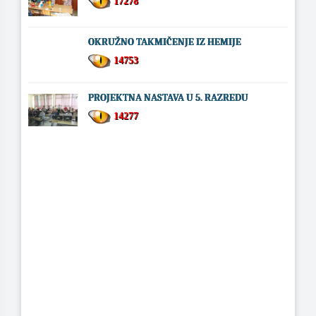
17278
OKRUŽNO TAKMIČENJE IZ HEMIJE
14753
PROJEKTNA NASTAVA U 5. RAZREDU
14277