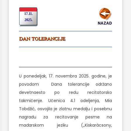
17.11.
2025.
NAZAD
DAN TOLERANCIJE
U ponedeljak, 17. novembra 2025. godine, je
povodom Dana tolerancije održano
devetnaesto po redu recitatorsko
takmičenje. Učenica 4.1 odeljenja, Mia
Tobdžić, osvojila je zlatnu medalju i posebnu
nagradu za recitovanje pesme na
mađarskom jeziku (,,Kiskarácsony,