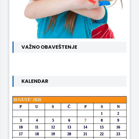
VAŽNO OBAVEŠTENJE
KALENDAR
AVGUST/ 2026
P
U
S
Č
P
S
N
1
2
3
4
5
6
7
8
9
10
11
12
13
14
15
16
17
18
19
20
21
22
23