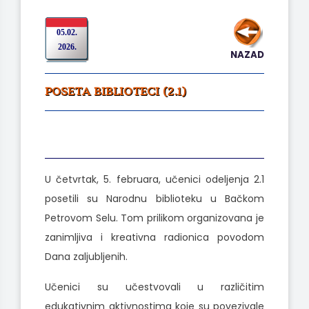
05.02.
2026.
NAZAD
POSETA BIBLIOTECI (2.1)
U četvrtak, 5. februara, učenici odeljenja 2.1
posetili su Narodnu biblioteku u Bačkom
Petrovom Selu. Tom prilikom organizovana je
zanimljiva i kreativna radionica povodom
Dana zaljubljenih.
Učenici su učestvovali u različitim
edukativnim aktivnostima koje su povezivale