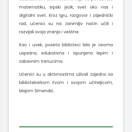
matematiku, srpski jezik, svet oko nas i
digitalni svet. Kroz igru, razgovor i zajednički
rad, učenici su na zanimljiv način učili i
razvijali svoja znanja i veštine.
Kao i uvek, poseta biblioteci bila je veoma
uspešna, edukativna i ispunjena lepim i
zabavnim trenucima.
Učenici su u aktivnostima uživali zajedno sa
bibliotekarkom Evom i svojom učiteljicom,
Majom Simendić.