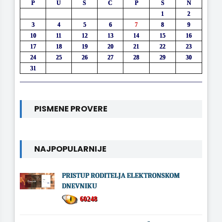
P
U
S
Č
P
S
N
1
2
3
4
5
6
7
8
9
10
11
12
13
14
15
16
17
18
19
20
21
22
23
24
25
26
27
28
29
30
31
PISMENE PROVERE
NAJPOPULARNIJE
PRISTUP RODITELJA ELEKTRONSKOM
DNEVNIKU
60248