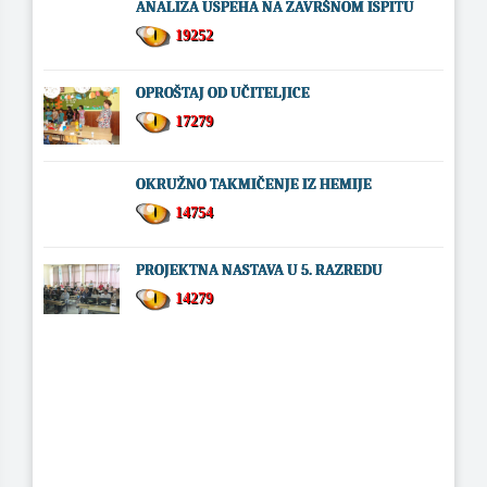
ANALIZA USPEHA NA ZAVRŠNOM ISPITU
19252
OPROŠTAJ OD UČITELJICE
17279
OKRUŽNO TAKMIČENJE IZ HEMIJE
14754
PROJEKTNA NASTAVA U 5. RAZREDU
14279