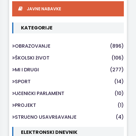
JAVNE NABAVKE
KATEGORIJE
OBRAZOVANJE
(896)
ŠKOLSKI žIVOT
(106)
MI I DRUGI
(277)
SPORT
(14)
UčENIčKI PARLAMENT
(10)
PROJEKT
(1)
STRUčNO USAVRšAVANJE
(4)
ELEKTRONSKI DNEVNIK